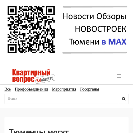
Все
Профобъединения
Мероприятия
Госорганы
Новостройки
Ипотека
Аналитика
Мнение
Рейтинг
Законодательство
Госпрограммы
Кадры
Инфраструктура
Благоустройство
Архитектура
Стройматериалы
Соцкультбыт
КРТ
ЖКХ
Земля
ИЖС
Торги
Бизнес-квадраты
Аренда
Тюменцы могут