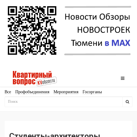
Все
Профобъединения
Мероприятия
Госорганы
Новостройки
Ипотека
Аналитика
Мнение
Рейтинг
Законодательство
Госпрограммы
Кадры
Инфраструктура
Благоустройство
Архитектура
Стройматериалы
Соцкультбыт
КРТ
ЖКХ
Земля
ИЖС
Торги
Бизнес-квадраты
Аренда
Студенты-архитекторы