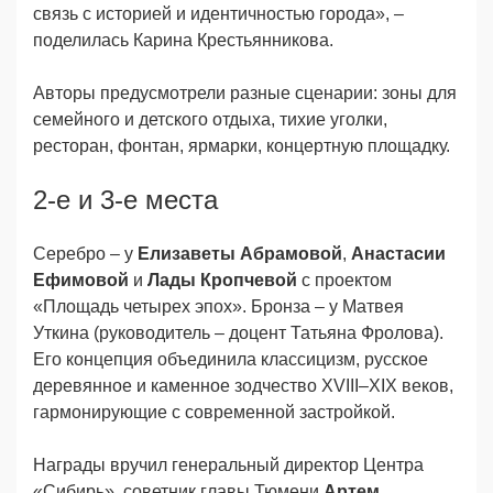
связь с историей и идентичностью города», –
поделилась Карина Крестьянникова.
Авторы предусмотрели разные сценарии: зоны для
семейного и детского отдыха, тихие уголки,
ресторан, фонтан, ярмарки, концертную площадку.
2-е и 3-е места
Серебро – у
Елизаветы Абрамовой
,
Анастасии
Ефимовой
и
Лады Кропчевой
с проектом
«Площадь четырех эпох». Бронза – у Матвея
Уткина (руководитель – доцент Татьяна Фролова).
Его концепция объединила классицизм, русское
деревянное и каменное зодчество XVIII–XIX веков,
гармонирующие с современной застройкой.
Награды вручил генеральный директор Центра
«Сибирь», советник главы Тюмени
Артем