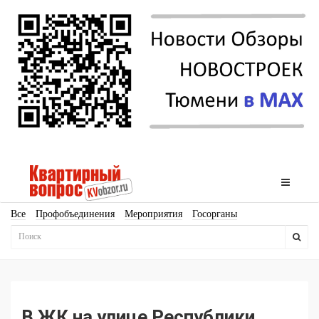
Все
Профобъединения
Мероприятия
Госорганы
Новостройки
Ипотека
Аналитика
Мнение
Рейтинг
Законодательство
Госпрограммы
Кадры
Инфраструктура
Благоустройство
Архитектура
Стройматериалы
Соцкультбыт
КРТ
ЖКХ
Земля
ИЖС
Торги
Бизнес-квадраты
Аренда
В ЖК на улице Республики