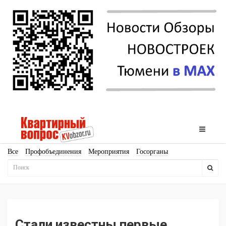
Все
Профобъединения
Мероприятия
Госорганы
Новостройки
Ипотека
Аналитика
Мнение
Рейтинг
Законодательство
Госпрограммы
Кадры
Инфраструктура
Благоустройство
Архитектура
Стройматериалы
Соцкультбыт
КРТ
ЖКХ
Земля
ИЖС
Торги
Бизнес-квадраты
Аренда
Стали известны первые