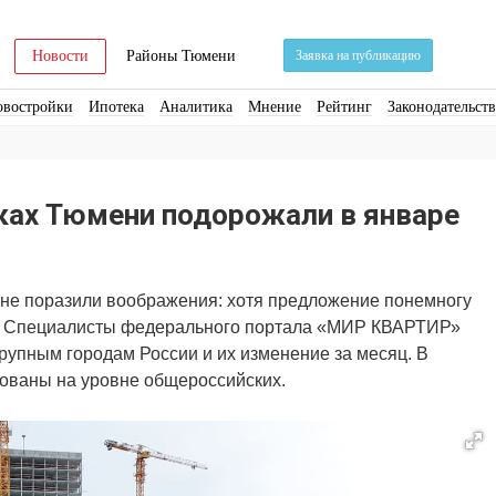
Новости
Районы Тюмени
Заявка на публикацию
овостройки
Ипотека
Аналитика
Мнение
Рейтинг
Законодательст
ра
Стройматериалы
Соцкультбыт
КРТ
ЖКХ
Земля
ИЖС
Торги
ках Тюмени подорожали в январе
 не поразили воображения: хотя предложение понемногу
к. Специалисты федерального портала «МИР КВАРТИР»
крупным городам России и их изменение за месяц. В
ованы на уровне общероссийских.