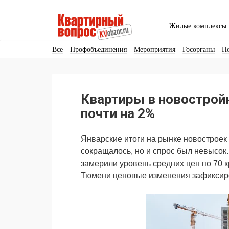
Жилые комплексы
Все
Профобъединения
Мероприятия
Госорганы
Н
Кадры
Инфраструктура
Благоустройство
Архитекту
Аренда
Продвижение
Поздравляем
Квартиры в новострой
Ещё
почти на 2%
Январские итоги на рынке новостроек
сокращалось, но и спрос был невысо
замерили уровень средних цен по 70 
Тюмени ценовые изменения зафиксир