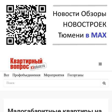
Все
Профобъединения
Мероприятия
Госорганы
Новостройки
Ипотека
Аналитика
Мнение
Рейтинг
Законодательство
Госпрограммы
Кадры
Инфраструктура
Благоустройство
Архитектура
Стройматериалы
Соцкультбыт
КРТ
ЖКХ
Земля
ИЖС
Торги
Бизнес-квадраты
Аренда
Малогабаритные квартиры на