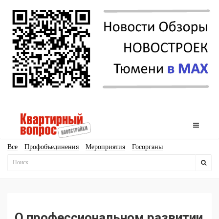
Все
Профобъединения
Мероприятия
Госорганы
Новостройки
Ипотека
Аналитика
Мнение
Рейтинг
Законодательство
Госпрограммы
Кадры
Инфраструктура
Благоустройство
Архитектура
Стройматериалы
Соцкультбыт
КРТ
ЖКХ
Земля
ИЖС
Торги
Бизнес-квадраты
Аренда
О профессиональном развитии