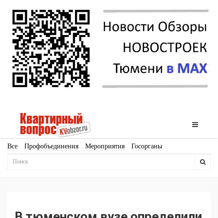
Все
Профобъединения
Мероприятия
Госорганы
Новостройки
Ипотека
Аналитика
Мнение
Рейтинг
Законодательство
Госпрограммы
Кадры
Инфраструктура
Благоустройство
Архитектура
Стройматериалы
Соцкультбыт
КРТ
ЖКХ
Земля
ИЖС
Торги
Бизнес-квадраты
Аренда
В тюменском вузе определили