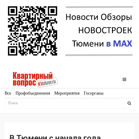
Все
Профобъединения
Мероприятия
Госорганы
Новостройки
Ипотека
Аналитика
Мнение
Рейтинг
Законодательство
Госпрограммы
Кадры
Инфраструктура
Благоустройство
Архитектура
Стройматериалы
Соцкультбыт
КРТ
ЖКХ
Земля
ИЖС
Торги
Бизнес-квадраты
Аренда
В Тюмени с начала года