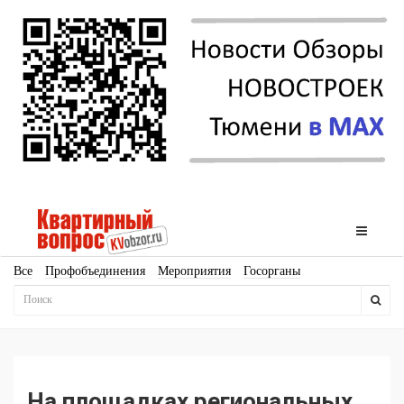
Все
Профобъединения
Мероприятия
Госорганы
Новостройки
Ипотека
Аналитика
Мнение
Рейтинг
Законодательство
Госпрограммы
Кадры
Инфраструктура
Благоустройство
Архитектура
Стройматериалы
Соцкультбыт
КРТ
ЖКХ
Земля
ИЖС
Торги
Бизнес-квадраты
Аренда
На площадках региональных