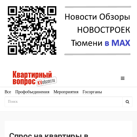
Все
Профобъединения
Мероприятия
Госорганы
Новостройки
Ипотека
Аналитика
Мнение
Рейтинг
Законодательство
Госпрограммы
Кадры
Инфраструктура
Благоустройство
Архитектура
Стройматериалы
Соцкультбыт
КРТ
ЖКХ
Земля
ИЖС
Торги
Бизнес-квадраты
Аренда
Спрос на квартиры в