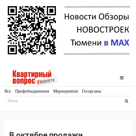
Все
Профобъединения
Мероприятия
Госорганы
Новостройки
Ипотека
Аналитика
Мнение
Рейтинг
Законодательство
Госпрограммы
Кадры
Инфраструктура
Благоустройство
Архитектура
Стройматериалы
Соцкультбыт
КРТ
ЖКХ
Земля
ИЖС
Торги
Бизнес-квадраты
Аренда
В октябре продажи