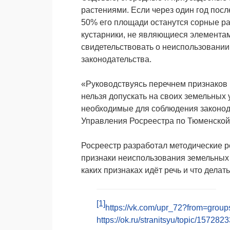
растениями. Если через один год после
50% его площади останутся сорные ра
кустарники, не являющиеся элементами
свидетельствовать о неиспользовании
законодательства.
«Руководствуясь перечнем признаков 
нельзя допускать на своих земельных 
необходимые для соблюдения законода
Управления Росреестра по Тюменской
Росреестр разработал методические 
признаки неиспользования земельных 
каких признаках идёт речь и что дела
[1]
https://vk.com/upr_72?from=gro
https://ok.ru/stranitsyu/topic/15728