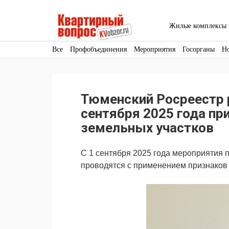
Жилые комплексы
Все
Профобъединения
Мероприятия
Госорганы
Н
Кадры
Инфраструктура
Благоустройство
Архитекту
Аренда
Продвижение
Поздравляем
Тюменский Росреестр р
Ещё
сентября 2025 года пр
земельных участков
С 1 сентября 2025 года мероприятия 
проводятся с применением признаков 