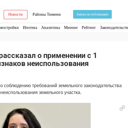
Новости
Районы Тюмени
Заявка на публикацию
овостройки
Ипотека
Аналитика
Мнение
Рейтинг
Законодательст
ра
Стройматериалы
Соцкультбыт
КРТ
ЖКХ
Земля
ИЖС
Торги
ассказал о применении с 1
изнаков неиспользования
по соблюдению требований земельного законодательства
неиспользования земельного участка.