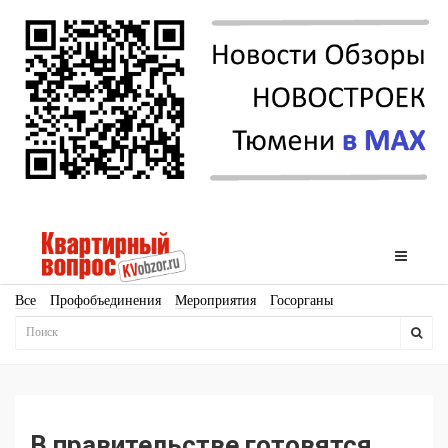
Все
Профобъединения
Мероприятия
Госорганы
Новостройки
Ипотека
Аналитика
Мнение
Рейтинг
Законодательство
Госпрограммы
Кадры
Инфраструктура
Благоустройство
Архитектура
Стройматериалы
Соцкультбыт
КРТ
ЖКХ
Земля
ИЖС
Торги
Бизнес-квадраты
Аренда
В правительстве готовятся