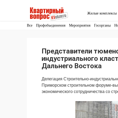
Жилые комплексы
Все
Профобъединения
Мероприятия
Госорганы
Н
Кадры
Инфраструктура
Благоустройство
Архитекту
Аренда
Продвижение
Поздравляем
Представители тюменс
Ещё
индустриального класт
Дальнего Востока
Делегация Строительно-индустриально
Приморском строительном форуме-выс
экономического сотрудничества со ст