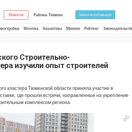
Новости
Районы Тюмени
Заявка на публикацию
овостройки
Ипотека
Аналитика
Мнение
Рейтинг
Законодательст
ра
Стройматериалы
Соцкультбыт
КРТ
ЖКХ
Земля
ИЖС
Торги
кого Строительно-
ера изучили опыт строителей
го кластера Тюменской области приняла участие в
тавке, где прошли встречи, направленные на укрепление
роительным комплексом региона.