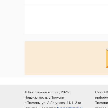
©
Квартирный вопрос
, 2026 г.
Сайт КВ
Недвижимость в Тюмени
информ
г.
Тюмень
, ул.
А.Логунова, 11/1, 2 эт.
Тюмени,
Электронная почта:
kvpress@mail.ru
вопрос»