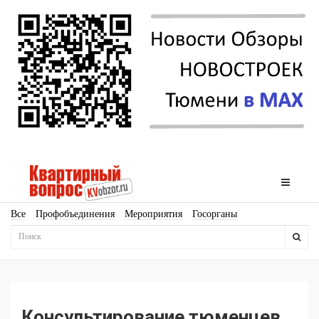
Все
Профобъединения
Мероприятия
Госорганы
Новостройки
Ипотека
Аналитика
Мнение
Рейтинг
Законодательство
Госпрограммы
Кадры
Инфраструктура
Благоустройство
Архитектура
Стройматериалы
Соцкультбыт
КРТ
ЖКХ
Земля
ИЖС
Торги
Бизнес-квадраты
Аренда
Консультирование тюменцев