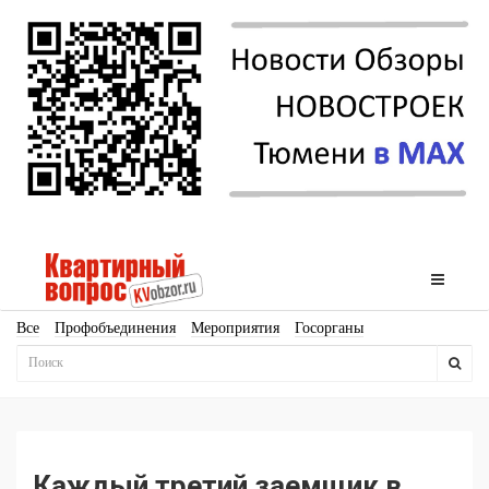
Все
Профобъединения
Мероприятия
Госорганы
Новостройки
Ипотека
Аналитика
Мнение
Рейтинг
Законодательство
Госпрограммы
Кадры
Инфраструктура
Благоустройство
Архитектура
Стройматериалы
Соцкультбыт
КРТ
ЖКХ
Земля
ИЖС
Торги
Бизнес-квадраты
Аренда
Каждый третий заемщик в