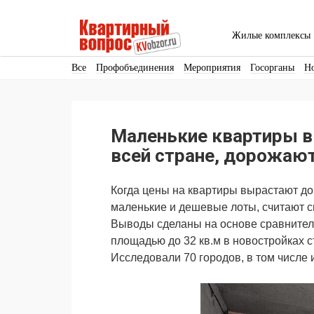
Жилые комплексы
Все
Профобъединения
Мероприятия
Госорганы
Н
Кадры
Инфраструктура
Благоустройство
Архитекту
Аренда
Продвижение
Поздравляем
Маленькие квартиры в 
Ещё
всей стране, дорожаю
Когда цены на квартиры вырастают до
маленькие и дешевые лоты, считают
Выводы сделаны на основе сравнитель
площадью до 32 кв.м в новостройках с
Исследовали 70 городов, в том числе 