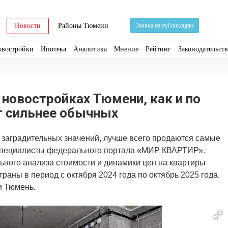
Новости
Районы Тюмени
Заявка на публикацию
овостройки
Ипотека
Аналитика
Мнение
Рейтинг
Законодательст
ра
Стройматериалы
Соцкультбыт
КРТ
ЖКХ
Земля
ИЖС
Торги
новостройках Тюмени, как и по
т сильнее обычных
 заградительных значений, лучше всего продаются самые
 специалисты федерального портала «МИР КВАРТИР».
ного анализа стоимости и динамики цен на квартиры
траны в период с октября 2024 года по октябрь 2025 года.
и Тюмень.