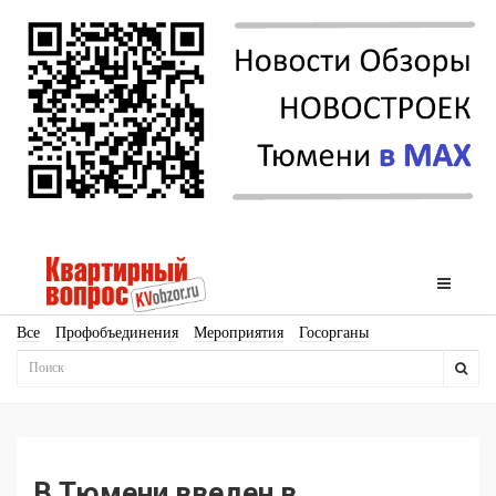
Все
Профобъединения
Мероприятия
Госорганы
Новостройки
Ипотека
Аналитика
Мнение
Рейтинг
Законодательство
Госпрограммы
Кадры
Инфраструктура
Благоустройство
Архитектура
Стройматериалы
Соцкультбыт
КРТ
ЖКХ
Земля
ИЖС
Торги
Бизнес-квадраты
Аренда
В Тюмени введен в