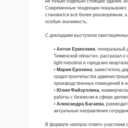
не только отдельно стоящие здания, 
Современные тенденции показывают, ч
становится всё более реализуемым, а
особую значимость.
С докладами выступили приглашённы
•
Антон Ермолаев
, генеральный 
Тюменской области», рассказал о
light industrial в городских квартала
•
Мария Ерохина
, заместитель д
градостроительства администраци
производственных помещений в н
•
Юлия Файзуллина
, коммерчес
работы с бизнесом в сфере делов
•
Александра Багаева
, руководи
актуальные направления сотрудни
В формате «вопрос-ответ» участники 