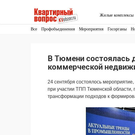
Жилые комплексы
Все
Профобъединения
Мероприятия
Госорганы
Н
Кадры
Инфраструктура
Благоустройство
Архитекту
Аренда
Продвижение
Поздравляем
В Тюмени состоялась 
Ещё
коммерческой недвижи
24 сентября состоялось мероприятие
при участии ТПП Тюменской области,
трансформации подходов к формиров