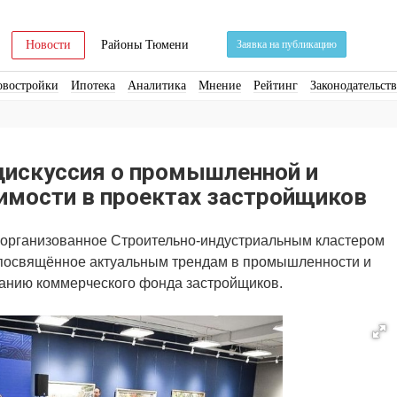
Новости
Районы Тюмени
Заявка на публикацию
овостройки
Ипотека
Аналитика
Мнение
Рейтинг
Законодательст
ра
Стройматериалы
Соцкультбыт
КРТ
ЖКХ
Земля
ИЖС
Торги
дискуссия о промышленной и
мости в проектах застройщиков
, организованное Строительно-индустриальным кластером
 посвящённое актуальным трендам в промышленности и
анию коммерческого фонда застройщиков.