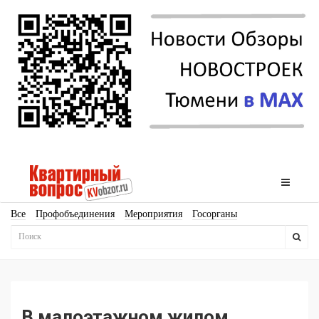
Все
Профобъединения
Мероприятия
Госорганы
Новостройки
Ипотека
Аналитика
Мнение
Рейтинг
Законодательство
Госпрограммы
Кадры
Инфраструктура
Благоустройство
Архитектура
Стройматериалы
Соцкультбыт
КРТ
ЖКХ
Земля
ИЖС
Торги
Бизнес-квадраты
Аренда
В малоэтажном жилом