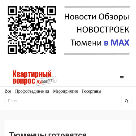
Все
Профобъединения
Мероприятия
Госорганы
Новостройки
Ипотека
Аналитика
Мнение
Рейтинг
Законодательство
Госпрограммы
Кадры
Инфраструктура
Благоустройство
Архитектура
Стройматериалы
Соцкультбыт
КРТ
ЖКХ
Земля
ИЖС
Торги
Бизнес-квадраты
Аренда
Тюменцы готовятся