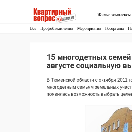
Жилые комплексы
Все
Профобъединения
Мероприятия
Госорганы
Н
Кадры
Инфраструктура
Благоустройство
Архитекту
Аренда
Продвижение
Поздравляем
15 многодетных семей
Ещё
августе социальную в
В Тюменской области с октября 2011 
многодетным семьям земельных участк
появилась возможность выбрать целев