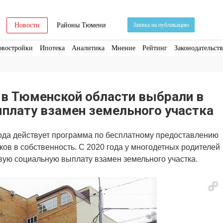
Новости
Районы Тюмени
Заявка на публикацию
овостройки
Ипотека
Аналитика
Мнение
Рейтинг
Законодательст
ра
Стройматериалы
Соцкультбыт
КРТ
ЖКХ
Земля
ИЖС
Торги
 в Тюменской области выбрали в
ыплату взамен земельного участка
года действует программа по бесплатному предоставлению
ов в собственность. С 2020 года у многодетных родителей
ую социальную выплату взамен земельного участка.