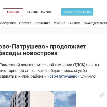
Новости
Районы Тюмени
Заявка на публикацию
овостройки
Ипотека
Аналитика
Мнение
Рейтинг
Законодательст
ра
Стройматериалы
Соцкультбыт
КРТ
ЖКХ
Земля
ИЖС
Торги
ово-Патрушево» продолжает
фасады новостроек
т Тюменской домостроительной компании (ТДСК) начаты
ию торцевой стены. Как сообщает пресс-служба
оздавать
в жилом районе
«Ново-Патрушево»
уличную