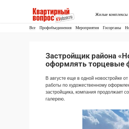
Жилые комплексы
Все
Профобъединения
Мероприятия
Госорганы
Н
Кадры
Инфраструктура
Благоустройство
Архитекту
Аренда
Продвижение
Поздравляем
Застройщик района «Н
Ещё
оформлять торцевые 
В августе еще в одной новостройке о
работы по художественному оформлен
застройщика, компания продолжает с
галерею.