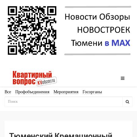
Все
Профобъединения
Мероприятия
Госорганы
Новостройки
Ипотека
Аналитика
Мнение
Рейтинг
Законодательство
Госпрограммы
Кадры
Инфраструктура
Благоустройство
Архитектура
Стройматериалы
Соцкультбыт
КРТ
ЖКХ
Земля
ИЖС
Торги
Бизнес-квадраты
Аренда
Тюменский Кремационный