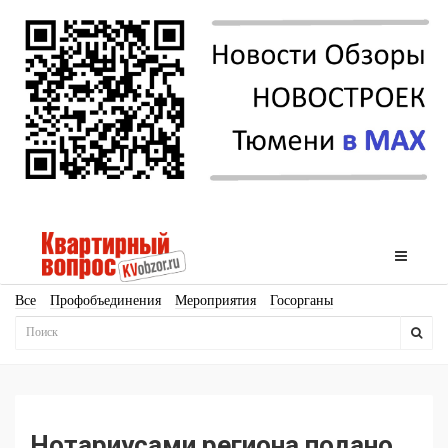
Все
Профобъединения
Мероприятия
Госорганы
Новостройки
Ипотека
Аналитика
Мнение
Рейтинг
Законодательство
Госпрограммы
Кадры
Инфраструктура
Благоустройство
Архитектура
Стройматериалы
Соцкультбыт
КРТ
ЖКХ
Земля
ИЖС
Торги
Бизнес-квадраты
Аренда
Нотариусами региона подано