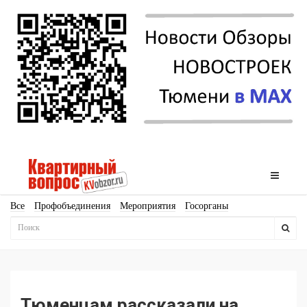
Все
Профобъединения
Мероприятия
Госорганы
Новостройки
Ипотека
Аналитика
Мнение
Рейтинг
Законодательство
Госпрограммы
Кадры
Инфраструктура
Благоустройство
Архитектура
Стройматериалы
Соцкультбыт
КРТ
ЖКХ
Земля
ИЖС
Торги
Бизнес-квадраты
Аренда
Тюменцам рассказали на