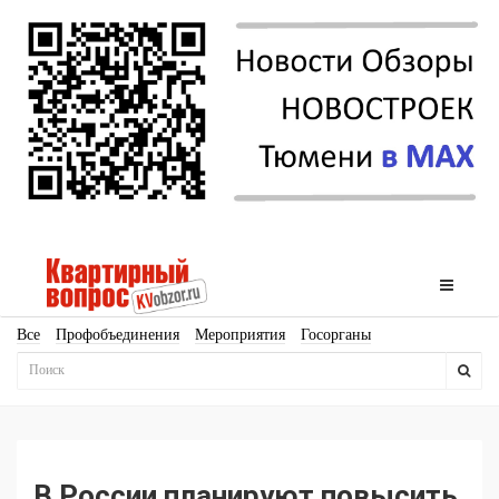
Все
Профобъединения
Мероприятия
Госорганы
Новостройки
Ипотека
Аналитика
Мнение
Рейтинг
Законодательство
Госпрограммы
Кадры
Инфраструктура
Благоустройство
Архитектура
Стройматериалы
Соцкультбыт
КРТ
ЖКХ
Земля
ИЖС
Торги
Бизнес-квадраты
Аренда
В России планируют повысить