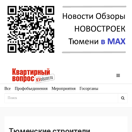
Все
Профобъединения
Мероприятия
Госорганы
Новостройки
Ипотека
Аналитика
Мнение
Рейтинг
Законодательство
Госпрограммы
Кадры
Инфраструктура
Благоустройство
Архитектура
Стройматериалы
Соцкультбыт
КРТ
ЖКХ
Земля
ИЖС
Торги
Бизнес-квадраты
Аренда
Тюменские строители