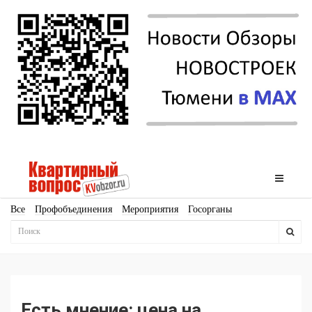
Все
Профобъединения
Мероприятия
Госорганы
Новостройки
Ипотека
Аналитика
Мнение
Рейтинг
Законодательство
Госпрограммы
Кадры
Инфраструктура
Благоустройство
Архитектура
Стройматериалы
Соцкультбыт
КРТ
ЖКХ
Земля
ИЖС
Торги
Бизнес-квадраты
Аренда
Есть мнение: цена на