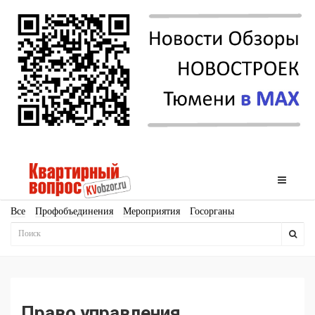
Все
Профобъединения
Мероприятия
Госорганы
Новостройки
Ипотека
Аналитика
Мнение
Рейтинг
Законодательство
Госпрограммы
Кадры
Инфраструктура
Благоустройство
Архитектура
Стройматериалы
Соцкультбыт
КРТ
ЖКХ
Земля
ИЖС
Торги
Бизнес-квадраты
Аренда
Право управления