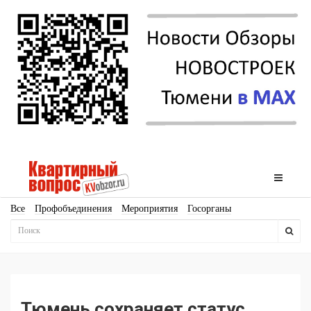
Все
Профобъединения
Мероприятия
Госорганы
Новостройки
Ипотека
Аналитика
Мнение
Рейтинг
Законодательство
Госпрограммы
Кадры
Инфраструктура
Благоустройство
Архитектура
Стройматериалы
Соцкультбыт
КРТ
ЖКХ
Земля
ИЖС
Торги
Бизнес-квадраты
Аренда
Тюмень сохраняет статус