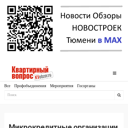
Все
Профобъединения
Мероприятия
Госорганы
Новостройки
Ипотека
Аналитика
Мнение
Рейтинг
Законодательство
Госпрограммы
Кадры
Инфраструктура
Благоустройство
Архитектура
Стройматериалы
Соцкультбыт
КРТ
ЖКХ
Земля
ИЖС
Торги
Бизнес-квадраты
Аренда
Микрокредитные организации