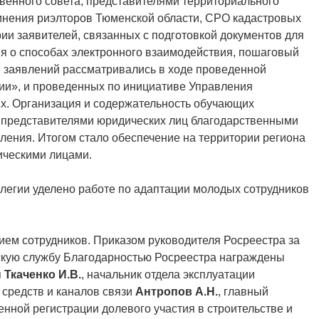
венного совета, представителями территориального
инения риэлторов Тюменской области, СРО кадастровых
ии заявителей, связанных с подготовкой документов для
я о способах электронного взаимодействия, пошаговый
 заявлений рассматривались в ходе проведенной
ии», и проведенных по инициативе Управления
х. Организация и содержательность обучающих
 представителями юридических лиц благодарственными
ления. Итогом стало обеспечение на территории региона
ическими лицами.
легии уделено работе по адаптации молодых сотрудников
ем сотрудников. Приказом руководителя Росреестра за
кую службу Благодарностью Росреестра награждены
я
Ткаченко И.В.
, начальник отдела эксплуатации
средств и каналов связи
Антропов А.Н.
, главный
енной регистрации долевого участия в строительстве и