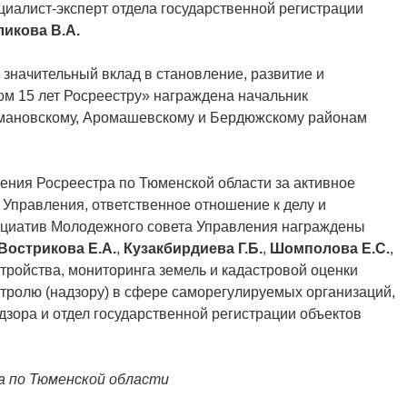
циалист-эксперт отдела государственной регистрации
ликова В.А.
 значительный вклад в становление, развитие и
м 15 лет Росреестру» награждена начальник
мановскому, Аромашевскому и Бердюжскому районам
ния Росреестра по Тюменской области за активное
 Управления, ответственное отношение к делу и
ициатив Молодежного совета Управления награждены
Вострикова Е.А.
,
Кузакбирдиева Г.Б.
,
Шомполова Е.С.
,
стройства, мониторинга земель и кадастровой оценки
нтролю (надзору) в сфере саморегулируемых организаций,
дзора и отдел государственной регистрации объектов
а по Тюменской области