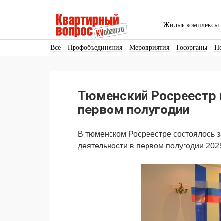
Жилые комплексы
Все
Профобъединения
Мероприятия
Госорганы
Н
Кадры
Инфраструктура
Благоустройство
Архитекту
Аренда
Продвижение
Поздравляем
Тюменский Росреестр 
Ещё
первом полугодии
В тюменском Росреестре состоялось 
деятельности в первом полугодии 2025