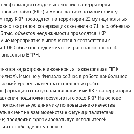
на информация о ходе выполнения на территории
тровых работ (ККР) и мероприятиях по мониторингу
ем году ККР проводятся на территории 22 муниципальных
овых кварталов, содержащих сведения о 71 тыс. объектах
,5 тыс. объектов недвижимости проводятся ККР
имые мероприятия выполняются в соответствии с
и 1 060 объектов недвижимости, расположенных в 4
е внесены в ЕГРН.
ляются кадастровые инженеры, а также филиал ППК
Филиал). Именно у Филиала сейчас в работе наибольшее
высокий уровень качества выполнения работ.
нформация о статусе выполнения ими ККР на территории
авления подытожил результаты о ходе ККР. На основе
л положительную динамику по повышению качества
ть акцент на взаимодействие с муниципалитетами,
КР, предложил сформировать пул исполнителей-
ьтат с соблюдением сроков.