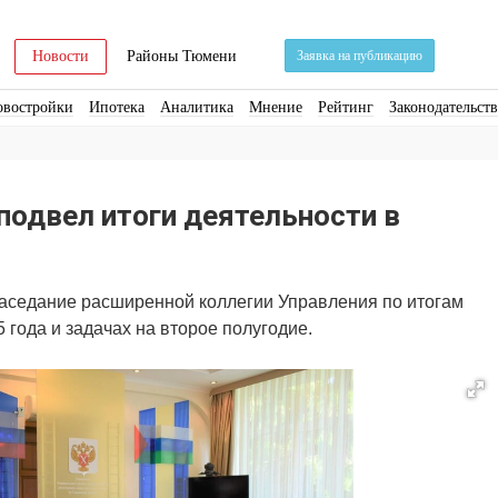
Новости
Районы Тюмени
Заявка на публикацию
овостройки
Ипотека
Аналитика
Мнение
Рейтинг
Законодательст
ра
Стройматериалы
Соцкультбыт
КРТ
ЖКХ
Земля
ИЖС
Торги
подвел итоги деятельности в
заседание расширенной коллегии Управления по итогам
 года и задачах на второе полугодие.