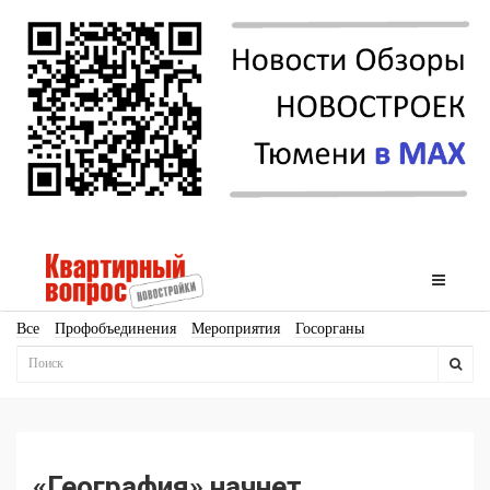
Все
Профобъединения
Мероприятия
Госорганы
Новостройки
Ипотека
Аналитика
Мнение
Рейтинг
Законодательство
Госпрограммы
Кадры
Инфраструктура
Благоустройство
Архитектура
Стройматериалы
Соцкультбыт
КРТ
ЖКХ
Земля
ИЖС
Торги
Бизнес-квадраты
Аренда
«География» начнет