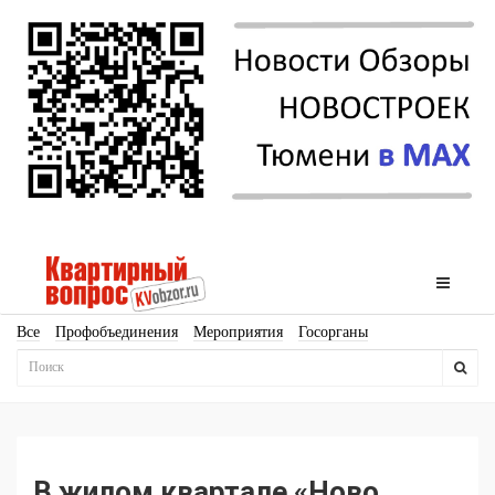
Все
Профобъединения
Мероприятия
Госорганы
Новостройки
Ипотека
Аналитика
Мнение
Рейтинг
Законодательство
Госпрограммы
Кадры
Инфраструктура
Благоустройство
Архитектура
Стройматериалы
Соцкультбыт
КРТ
ЖКХ
Земля
ИЖС
Торги
Бизнес-квадраты
Аренда
В жилом квартале «Ново