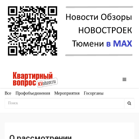
Все
Профобъединения
Мероприятия
Госорганы
Новостройки
Ипотека
Аналитика
Мнение
Рейтинг
Законодательство
Госпрограммы
Кадры
Инфраструктура
Благоустройство
Архитектура
Стройматериалы
Соцкультбыт
КРТ
ЖКХ
Земля
ИЖС
Торги
Бизнес-квадраты
Аренда
О рассмотрении