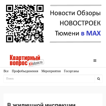
Все
Профобъединения
Мероприятия
Госорганы
Новостройки
Ипотека
Аналитика
Мнение
Рейтинг
Законодательство
Госпрограммы
Кадры
Инфраструктура
Благоустройство
Архитектура
Стройматериалы
Соцкультбыт
КРТ
ЖКХ
Земля
ИЖС
Торги
Бизнес-квадраты
Аренда
В жилищной инспекции