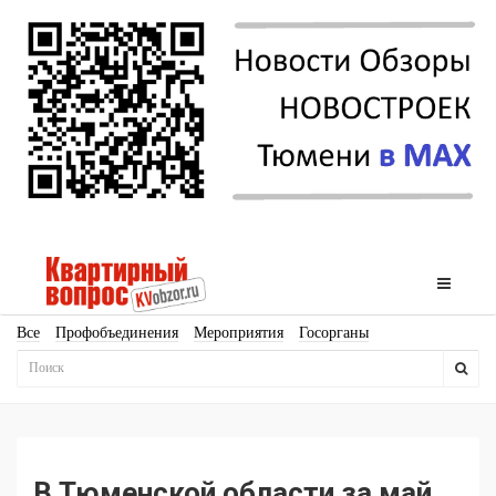
Все
Профобъединения
Мероприятия
Госорганы
Новостройки
Ипотека
Аналитика
Мнение
Рейтинг
Законодательство
Госпрограммы
Кадры
Инфраструктура
Благоустройство
Архитектура
Стройматериалы
Соцкультбыт
КРТ
ЖКХ
Земля
ИЖС
Торги
Бизнес-квадраты
Аренда
В Тюменской области за май