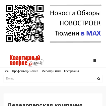
Все
Профобъединения
Мероприятия
Госорганы
Новостройки
Ипотека
Аналитика
Мнение
Рейтинг
Законодательство
Госпрограммы
Кадры
Инфраструктура
Благоустройство
Архитектура
Стройматериалы
Соцкультбыт
КРТ
ЖКХ
Земля
ИЖС
Торги
Бизнес-квадраты
Аренда
Девелоперская компания