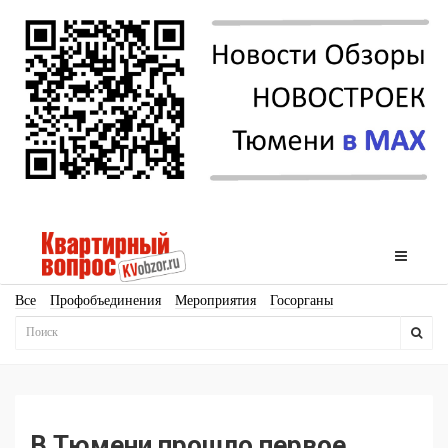
Все
Профобъединения
Мероприятия
Госорганы
Новостройки
Ипотека
Аналитика
Мнение
Рейтинг
Законодательство
Госпрограммы
Кадры
Инфраструктура
Благоустройство
Архитектура
Стройматериалы
Соцкультбыт
КРТ
ЖКХ
Земля
ИЖС
Торги
Бизнес-квадраты
Аренда
В Тюмени прошло первое