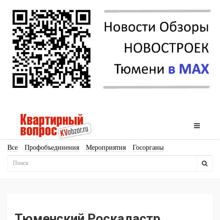
Все
Профобъединения
Мероприятия
Госорганы
Новостройки
Ипотека
Аналитика
Мнение
Рейтинг
Законодательство
Госпрограммы
Кадры
Инфраструктура
Благоустройство
Архитектура
Стройматериалы
Соцкультбыт
КРТ
ЖКХ
Земля
ИЖС
Торги
Бизнес-квадраты
Аренда
Тюменский Роскадастр