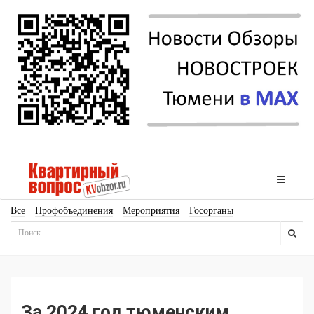
Все
Профобъединения
Мероприятия
Госорганы
Новостройки
Ипотека
Аналитика
Мнение
Рейтинг
Законодательство
Госпрограммы
Кадры
Инфраструктура
Благоустройство
Архитектура
Стройматериалы
Соцкультбыт
КРТ
ЖКХ
Земля
ИЖС
Торги
Бизнес-квадраты
Аренда
За 2024 год тюменским