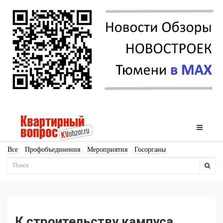
Все
Профобъединения
Мероприятия
Госорганы
Новостройки
Ипотека
Аналитика
Мнение
Рейтинг
Законодательство
Госпрограммы
Кадры
Инфраструктура
Благоустройство
Архитектура
Стройматериалы
Соцкультбыт
КРТ
ЖКХ
Земля
ИЖС
Торги
Бизнес-квадраты
Аренда
К строительству кампуса