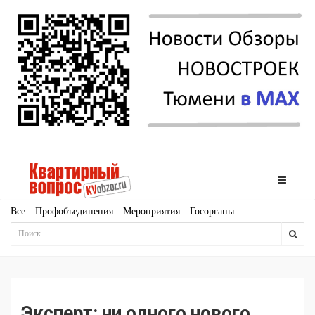
Все
Профобъединения
Мероприятия
Госорганы
Новостройки
Ипотека
Аналитика
Мнение
Рейтинг
Законодательство
Госпрограммы
Кадры
Инфраструктура
Благоустройство
Архитектура
Стройматериалы
Соцкультбыт
КРТ
ЖКХ
Земля
ИЖС
Торги
Бизнес-квадраты
Аренда
Эксперт: ни одного нового