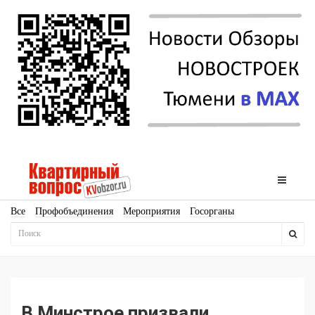
Все
Профобъединения
Мероприятия
Госорганы
Новостройки
Ипотека
Аналитика
Мнение
Рейтинг
Законодательство
Госпрограммы
Кадры
Инфраструктура
Благоустройство
Архитектура
Стройматериалы
Соцкультбыт
КРТ
ЖКХ
Земля
ИЖС
Торги
Бизнес-квадраты
Аренда
В Минстрое призвали