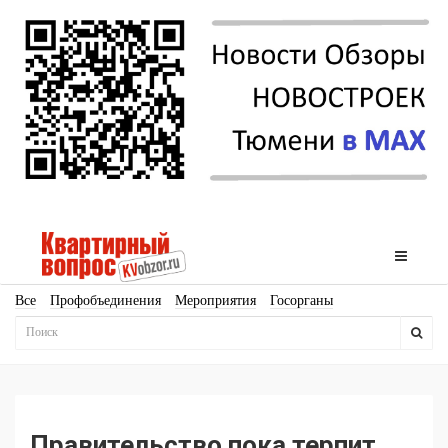
Все
Профобъединения
Мероприятия
Госорганы
Новостройки
Ипотека
Аналитика
Мнение
Рейтинг
Законодательство
Госпрограммы
Кадры
Инфраструктура
Благоустройство
Архитектура
Стройматериалы
Соцкультбыт
КРТ
ЖКХ
Земля
ИЖС
Торги
Бизнес-квадраты
Аренда
Правительство пока терпит