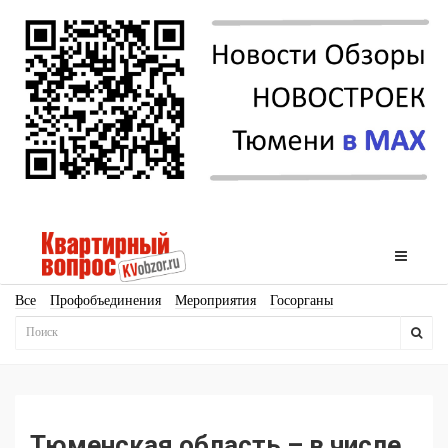
Все
Профобъединения
Мероприятия
Госорганы
Новостройки
Ипотека
Аналитика
Мнение
Рейтинг
Законодательство
Госпрограммы
Кадры
Инфраструктура
Благоустройство
Архитектура
Стройматериалы
Соцкультбыт
КРТ
ЖКХ
Земля
ИЖС
Торги
Бизнес-квадраты
Аренда
Тюменская область – в числе