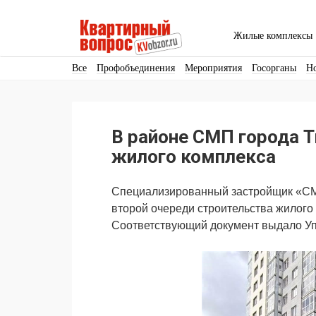
Жилые комплексы
Все
Профобъединения
Мероприятия
Госорганы
Н
Кадры
Инфраструктура
Благоустройство
Архитекту
Аренда
Продвижение
Поздравляем
В районе СМП города 
Ещё
жилого комплекса
Специализированный застройщик «СМ
второй очереди строительства жилого
Соответствующий документ выдало Уп