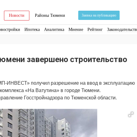
Новости
Районы Тюмени
Заявка на публикацию
овостройки
Ипотека
Аналитика
Мнение
Рейтинг
Законодательст
ра
Стройматериалы
Соцкультбыт
КРТ
ЖКХ
Земля
ИЖС
Торги
Тюмени завершено строительство
П-ИНВЕСТ» получил разрешение на ввод в эксплуатацию
 комплекса «На Ватутина» в городе Тюмени.
равление Госстройнадзора по Тюменской области.