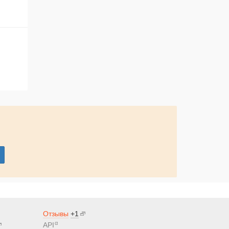
Отзывы
+1
α
API