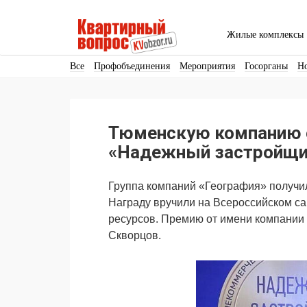
Жилые комплексы
Все
Профобъединения
Мероприятия
Госорганы
Н
Кадры
Инфраструктура
Благоустройство
Архитекту
Аренда
Продвижение
Поздравляем
Тюменскую компанию 
Ещё
«Надежный застройщи
Группа компаний «География» получи
Награду вручили на Всероссийском с
ресурсов. Премию от имени компании
Скворцов.