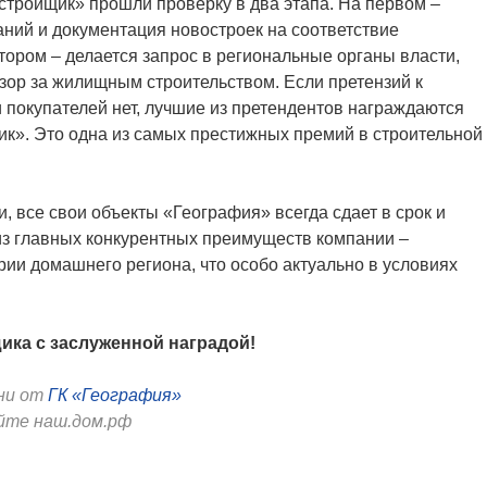
тройщик» прошли проверку в два этапа. На первом –
ний и документация новостроек на соответствие
тором – делается запрос в региональные органы власти,
зор за жилищным строительством. Если претензий к
и покупателей нет, лучшие из претендентов награждаются
к». Это одна из самых престижных премий в строительной
 все свои объекты «География» всегда сдает в срок и
из главных конкурентных преимуществ компании –
рии домашнего региона, что особо актуально в условиях
ка с заслуженной наградой!
ни от
ГК «География»
айте наш.дом.рф