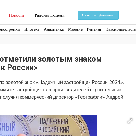
Новости
Районы Тюмени
Заявка на публикацию
овостройки
Ипотека
Аналитика
Мнение
Рейтинг
Законодательст
ра
Стройматериалы
Соцкультбыт
КРТ
ЖКХ
Земля
ИЖС
Торги
отметили золотым знаком
к России»
ла золотой знак «Надежный застройщик России-2024».
аммите застройщиков и производителей строительных
 получил коммерческий директор «Географии» Андрей